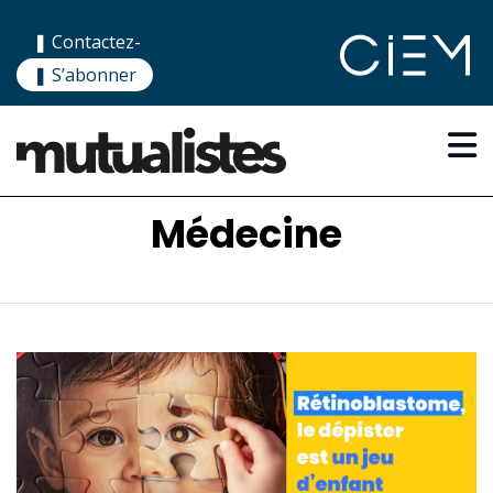
❚ Contactez-
nous
❚ S’abonner
Médecine