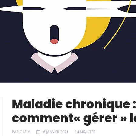
Maladie chronique :
comment« gérer » l
PAR
C I E M
6 JANVIER 2021
14 MINUTES