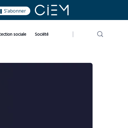
❚ S’abonner
tection sociale
Société