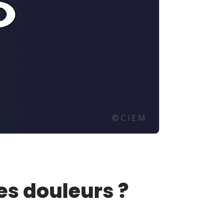
© C i E M
es douleurs ?