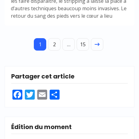
les faire disparaître, le stripping a laissé la place à
d’autres techniques beaucoup moins invasives. Le
retour du sang des pieds vers le cœur a lieu
1
2
…
15
Partager cet article
Facebook
Twitter
Email
Partager
Édition du moment