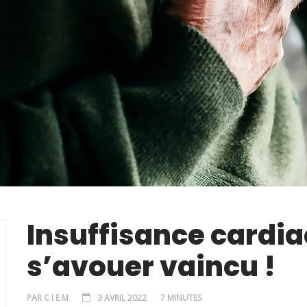
Insuffisance cardia
s’avouer vaincu !
PAR
C I E M
3 AVRIL 2022
7 MINUTES