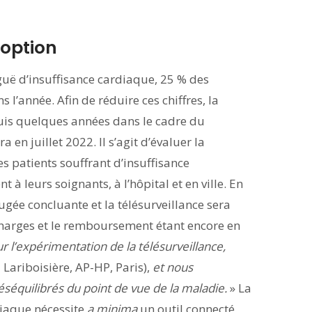
 option
uë d’insuffisance cardiaque, 25 % des
 l’année. Afin de réduire ces chiffres, la
epuis quelques années dans le cadre du
n juillet 2022. Il s’agit d’évaluer la
des patients souffrant d’insuffisance
 à leurs soignants, à l’hôpital et en ville. En
jugée concluante et la télésurveillance sera
 charges et le remboursement étant encore en
 l’expérimentation de la télésurveillance,
Lariboisière, AP-HP, Paris),
et nous
déséquilibrés du point de vue de la maladie.
» La
diaque nécessite
a minima
un outil connecté,