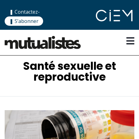
❚ Contactez-
nous
❚ S’abonner
Santé sexuelle et
reproductive