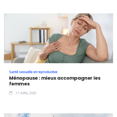
Santé sexuelle et reproductive
Ménopause : mieux accompagner les
femmes
17 AVRIL 2025