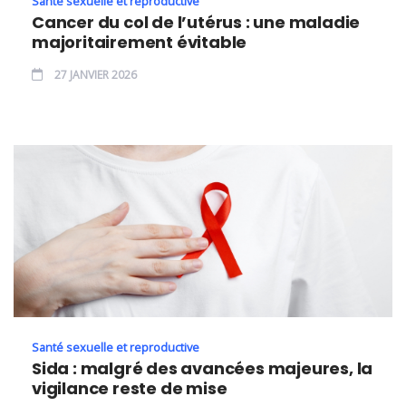
Santé sexuelle et reproductive
Cancer du col de l’utérus : une maladie
majoritairement évitable
27 JANVIER 2026
Santé sexuelle et reproductive
Sida : malgré des avancées majeures, la
vigilance reste de mise