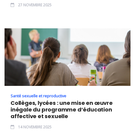
27 NOVEMBRE 2025
Santé sexuelle et reproductive
Collèges, lycées : une mise en œuvre
inégale du programme d’éducation
affective et sexuelle
14 NOVEMBRE 2025