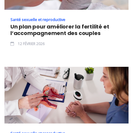
Santé sexuelle et reproductive
Un plan pour améliorer la fertilité et
l’accompagnement des couples
12 FÉVRIER 2026