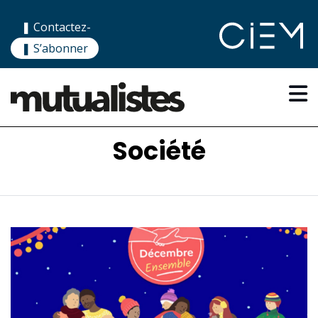
❚ Contactez-
nous
❚ S’abonner
Société