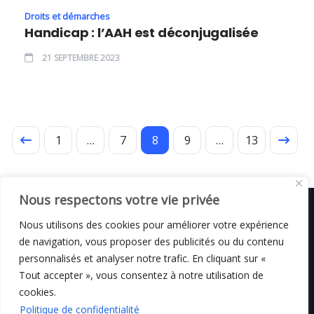
Droits et démarches
Handicap : l’AAH est déconjugalisée
21 SEPTEMBRE 2023
1
…
7
8
9
…
13
Nous respectons votre vie privée
Nous utilisons des cookies pour améliorer votre expérience
de navigation, vous proposer des publicités ou du contenu
© C i E M
2026
personnalisés et analyser notre trafic. En cliquant sur «
Tout accepter », vous consentez à notre utilisation de
Mentions légales
cookies.
Politique de confidentialité