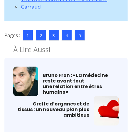
Garraud
Pages :
1
2
3
4
5
À Lire Aussi
Bruno Fron : « La médecine
reste avant tout
une relation entre êtres
humains »
Greffe d’organes et de
tissus : un nouveau plan plus
ambitieux